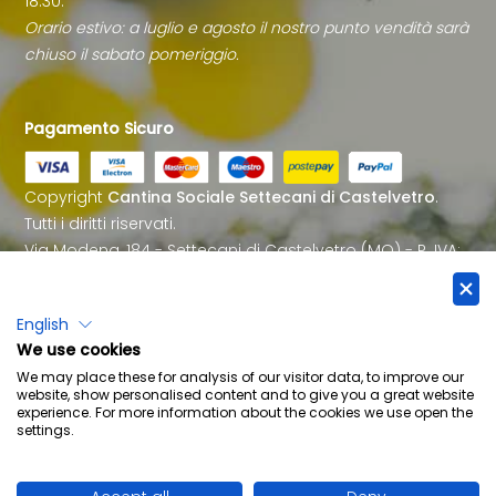
18.30.
Orario estivo: a luglio e agosto il nostro punto vendità sarà
chiuso il sabato pomeriggio.
Pagamento Sicuro
Copyright
Cantina Sociale Settecani di Castelvetro
.
Tutti i diritti riservati.
Via Modena, 184 - Settecani di Castelvetro (MO) - P. IVA:
IT00177660362
Email:
info@cantinasettecani.it
- Tel. 059 702505 - Fax.
English
059 702010
We use cookies
We may place these for analysis of our visitor data, to improve our
website, show personalised content and to give you a great website
experience. For more information about the cookies we use open the
settings.