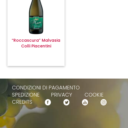
“Roccascura” Malvasia
Colli Piacentini
CONDIZIONI DI PAGAMENTO
SPEDIZIONE
PRIVACY
COOKIE
CREDITS