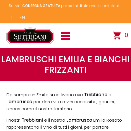
Sui vini
CONSEGNA GRATUITA
per ordini di almeno 4 confezioni
IT
EN
0
LAMBRUSCHI EMILIA E BIANCHI
FRIZZANTI
Da sempre in Emilia si coltivano uve
Trebbiano
e
Lambrusco
per dare vita a vini accessibili, genuini,
sinceri come il nostro territorio.
I nostri
Trebbiani
e il nostro
Lambrusco
Emilia Rosato
rappresentano il vino di tutti i giorni, per portare