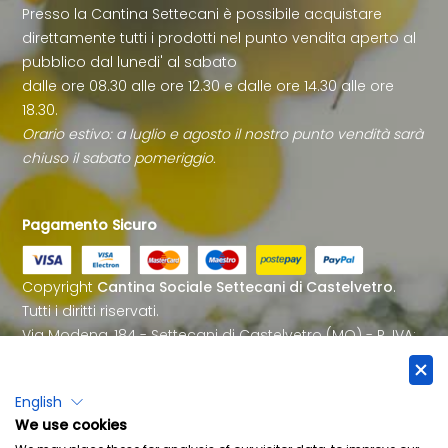
Presso la Cantina Settecani è possibile acquistare
direttamente tutti i prodotti nel punto vendita aperto al
pubblico dal lunedi' al sabato
dalle ore 08.30 alle ore 12.30 e dalle ore 14.30 alle ore
18.30.
Orario estivo: a luglio e agosto il nostro punto vendità sarà
chiuso il sabato pomeriggio.
Pagamento Sicuro
Copyright
Cantina Sociale Settecani di Castelvetro
.
Tutti i diritti riservati.
Via Modena, 184 - Settecani di Castelvetro (MO) - P. IVA:
IT00177660362
Email:
info@cantinasettecani.it
- Tel. 059 702505 - Fax.
English
059 702010
We use cookies