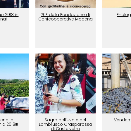
o 2018 in
70° della Fondazione di
Enolog
na!!!
Confcooperative Modena
cena la
Sagra dell'Uva e del
Vendem
 2018!!!
Lambrusco Grasparossa
di Castelvetro