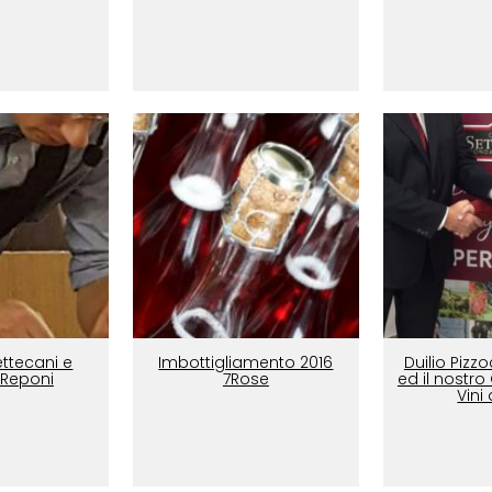
ttecani e
Imbottigliamento 2016
Duilio Pizz
 Reponi
7Rose
ed il nostr
Vini