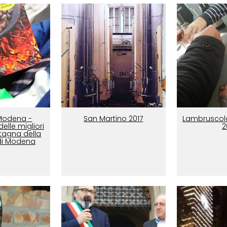
Modena -
San Martino 2017
Lambruscol
elle migliori
2
stagna della
di Modena