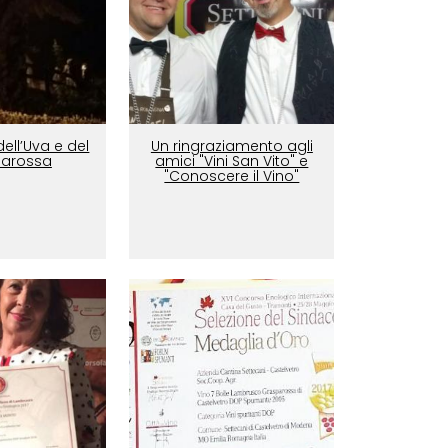
ell’Uva e del
Un ringraziamento agli
arossa
amici "Vini San Vito" e
"Conoscere il Vino"