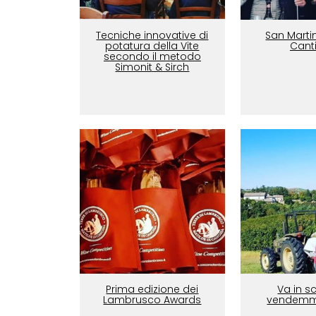
Tecniche innovative di
San Martin
potatura della Vite
Canti
secondo il metodo
Simonit & Sirch
Prima edizione dei
Va in s
Lambrusco Awards
vendemmia