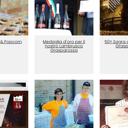
 & Popcorn
Medaglia d'oro per il
50^ Sagra d
nostro Lambrusco
Grasp
Grasparossa