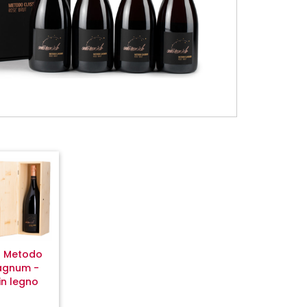
o Metodo
agnum -
in legno