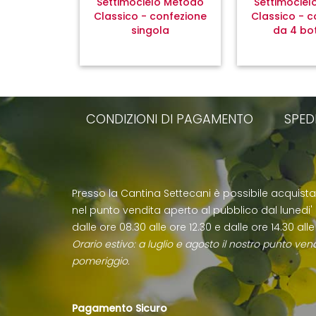
Settimocielo Metodo
Settimocie
Classico - confezione
Classico - c
singola
da 4 bot
CONDIZIONI DI PAGAMENTO
SPED
Presso la Cantina Settecani è possibile acquistar
nel punto vendita aperto al pubblico dal lunedi'
dalle ore 08.30 alle ore 12.30 e dalle ore 14.30 alle
Orario estivo: a luglio e agosto il nostro punto ven
pomeriggio.
Pagamento Sicuro