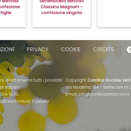
lo Metodo
Settimocielo Metodo
onfezione
Classico Magnum -
tiglie
confezione singola
IZIONE
PRIVACY
COOKIE
CREDITS
e direttamente tutti i prodotti
Copyright
Cantina Sociale Sett
 al sabato
Via Modena, 184 - Settecani di C
 ore 18.30.
Email:
info@cantinasettecani.it
dità sarà chiuso il sabato