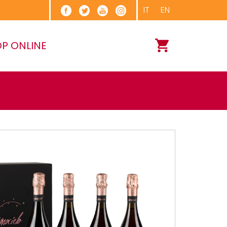
IT
EN
P ONLINE